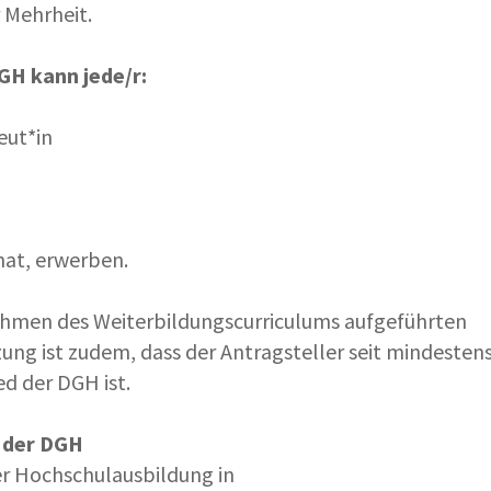
 Mehrheit.
DGH kann jede/r:
eut*in
 hat, erwerben.
Rahmen des Weiterbildungscurriculums aufgeführten
ng ist zudem, dass der Antragsteller seit mindestens
d der DGH ist.
n der DGH
er Hochschulausbildung in