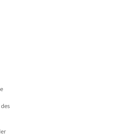
ge
 des
der