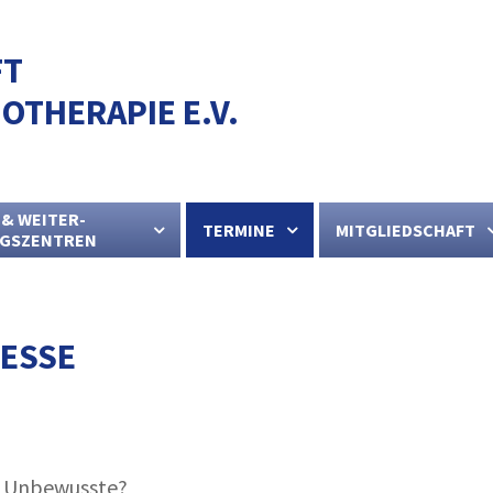
FT
OTHERAPIE E.V.
 & WEITER-
TERMINE
MITGLIEDSCHAFT
NGSZENTREN
ESSE
s Unbewusste?